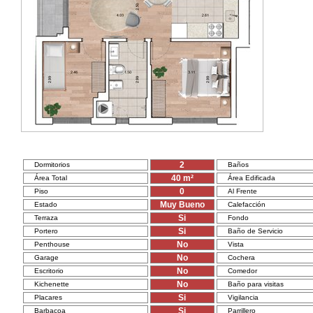
2
Dormitorios
Baños
40
m²
Área Total
Área Edificada
0
Piso
Al Frente
Muy Bueno
Estado
Calefacción
Si
Terraza
Fondo
Si
Portero
Baño de Servicio
No
Penthouse
Vista
No
Garage
Cochera
No
Escritorio
Comedor
No
Kichenette
Baño para visitas
Si
Placares
Vigilancia
Si
Barbacoa
Parrillero