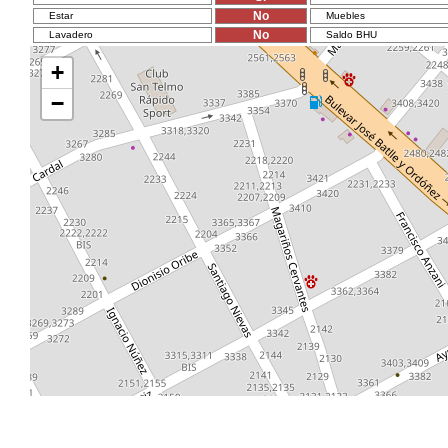
No
Estar
Muebles
No
Lavadero
Saldo BHU
+
−