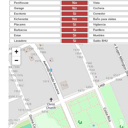
No
Penthouse
Vista
No
Garage
Cochera
Si
Escritorio
Comedor
No
Kichenette
Baño para visitas
Si
Placares
Vigilancia
Si
Barbacoa
Parrillero
Si
Estar
Muebles
Si
Lavadero
Saldo BHU
+
−