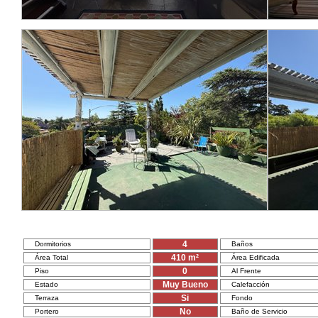
4
Dormitorios
Baños
410
m²
Área Total
Área Edificada
0
Piso
Al Frente
Muy Bueno
Estado
Calefacción
Si
Terraza
Fondo
No
Portero
Baño de Servicio