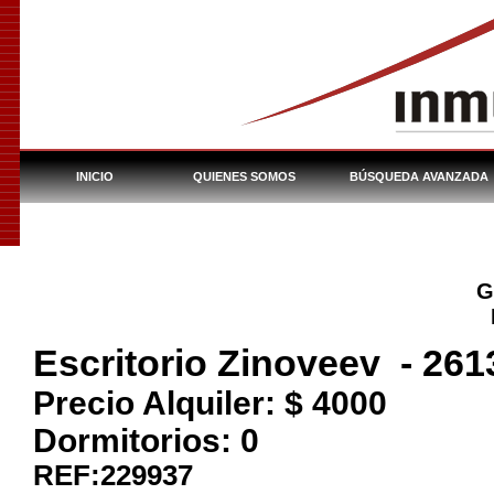
INICIO
QUIENES SOMOS
BÚSQUEDA AVANZADA
INMUEBLES DEL BHU
G
Escritorio Zinoveev
-
261
Precio Alquiler: $
4000
Dormitorios:
0
REF:229937