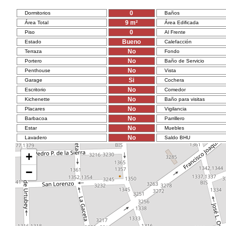
0
Dormitorios
Baños
9
m²
Área Total
Área Edificada
0
Piso
Al Frente
Bueno
Estado
Calefacción
No
Terraza
Fondo
No
Portero
Baño de Servicio
No
Penthouse
Vista
Si
Garage
Cochera
No
Escritorio
Comedor
No
Kichenette
Baño para visitas
No
Placares
Vigilancia
No
Barbacoa
Parrillero
No
Estar
Muebles
No
Lavadero
Saldo BHU
+
−