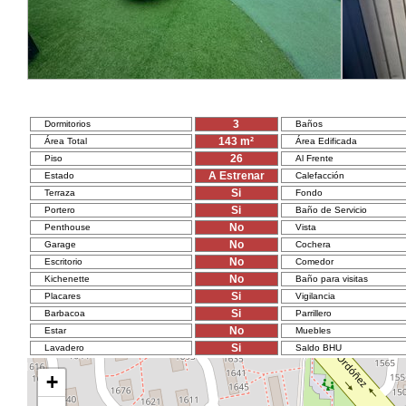
3
Dormitorios
Baños
143
m²
Área Total
Área Edificada
26
Piso
Al Frente
A Estrenar
Estado
Calefacción
Si
Terraza
Fondo
Si
Portero
Baño de Servicio
No
Penthouse
Vista
No
Garage
Cochera
No
Escritorio
Comedor
No
Kichenette
Baño para visitas
Si
Placares
Vigilancia
Si
Barbacoa
Parrillero
No
Estar
Muebles
Si
Lavadero
Saldo BHU
+