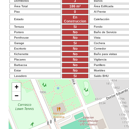
3
Dormitorios
Baños
186
m²
Área Total
Área Edificada
0
Piso
Al Frente
En
Estado
Calefacción
Construccion
Si
Terraza
Fondo
No
Portero
Baño de Servicio
No
Penthouse
Vista
Si
Garage
Cochera
No
Escritorio
Comedor
No
Kichenette
Baño para visitas
No
Placares
Vigilancia
No
Barbacoa
Parrillero
No
Estar
Muebles
Si
Lavadero
Saldo BHU
+
−